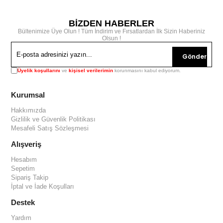
BİZDEN HABERLER
Bültenimize Üye Olun ! Tüm İndirim ve Fırsatlardan İlk Sizin Haberiniz
Olsun !
Gönder
Üyelik koşullarını
ve
kişisel verilerimin
korunmasını kabul ediyorum.
Kurumsal
Hakkımızda
Gizlilik ve Güvenlik Politikası
Mesafeli Satış Sözleşmesi
Alışveriş
Hesabım
Sepetim
Sipariş Takip
İptal ve İade Koşulları
Destek
Yardım