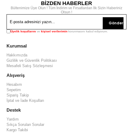
BİZDEN HABERLER
Bültenimize Üye Olun ! Tüm İndirim ve Fırsatlardan İlk Sizin Haberiniz
Olsun !
Gönder
Üyelik koşullarını
ve
kişisel verilerimin
korunmasını kabul ediyorum.
Kurumsal
Hakkımızda
Gizlilik ve Güvenlik Politikası
Mesafeli Satış Sözleşmesi
Alışveriş
Hesabım
Sepetim
Sipariş Takip
İptal ve İade Koşulları
Destek
Yardım
Sıkça Sorulan Sorular
Kargo Takibi