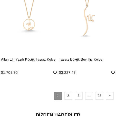
Allah Elif Yazılı Küçük Taşsız Kolye
Taşsız Büyük Boy Hiç Kolye
$1,709.70
$3,227.49
1
2
3
...
22
>
BİZDEN HABERLER