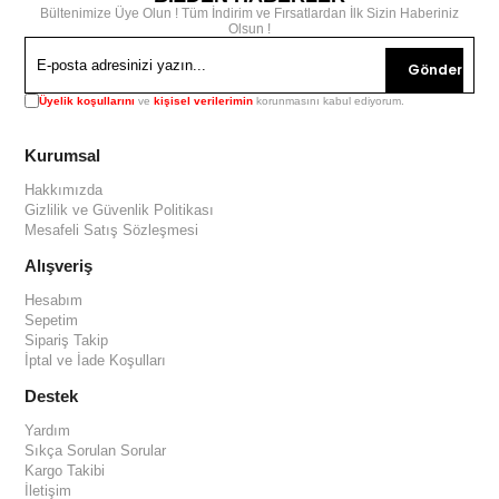
Bültenimize Üye Olun ! Tüm İndirim ve Fırsatlardan İlk Sizin Haberiniz
Olsun !
Gönder
Üyelik koşullarını
ve
kişisel verilerimin
korunmasını kabul ediyorum.
Kurumsal
Hakkımızda
Gizlilik ve Güvenlik Politikası
Mesafeli Satış Sözleşmesi
Alışveriş
Hesabım
Sepetim
Sipariş Takip
İptal ve İade Koşulları
Destek
Yardım
Sıkça Sorulan Sorular
Kargo Takibi
İletişim