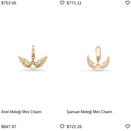
$771.11
$753.66
Ariel Meleği Mini Charm
Şamuel Meleği Mini Charm
$847.87
$722.26