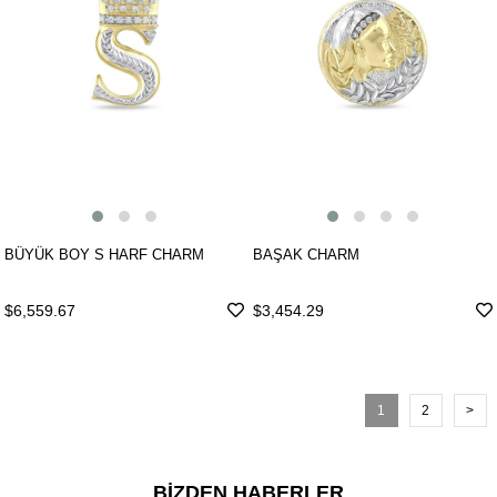
BÜYÜK BOY S HARF CHARM
BAŞAK CHARM
$6,559.67
$3,454.29
1
2
>
BİZDEN HABERLER