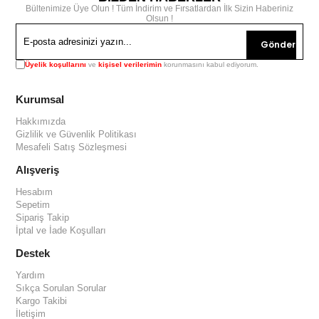
Bültenimize Üye Olun ! Tüm İndirim ve Fırsatlardan İlk Sizin Haberiniz
Olsun !
Gönder
Üyelik koşullarını
ve
kişisel verilerimin
korunmasını kabul ediyorum.
Kurumsal
Hakkımızda
Gizlilik ve Güvenlik Politikası
Mesafeli Satış Sözleşmesi
Alışveriş
Hesabım
Sepetim
Sipariş Takip
İptal ve İade Koşulları
Destek
Yardım
Sıkça Sorulan Sorular
Kargo Takibi
İletişim