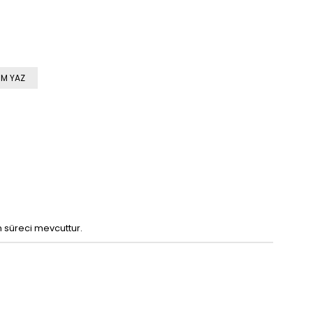
M YAZ
m süreci mevcuttur.