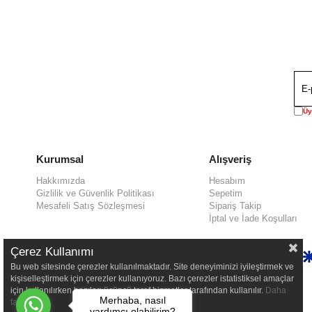
Üy
Kurumsal
Alışveriş
Hakkımızda
Hesabım
Gizlilik ve Güvenlik Politikası
Sepetim
Mesafeli Satış Sözleşmesi
Sipariş Takip
İptal ve İade Koşulları
Çerez Kullanımı
Bu web sitesinde çerezler kullanılmaktadır. Site deneyiminizi iyileştirmek ve
kişiselleştirmek için çerezler kullanıyoruz. Bazı çerezler istatistiksel amaçlar
için kullanılırken bazıları üçüncü taraf hizmetler tarafından kullanılır.
Daha
Merhaba, nasıl
fazla bilgi
yardımcı olabilirim?