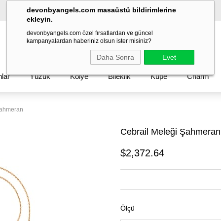
devonbyangels.com masaüstü bildirimlerine
Göz Fotoğrafı Randevunu Al
ekleyin.
devonbyangels.com özel fırsatlardan ve güncel
kampanyalardan haberiniz olsun ister misiniz?
Daha Sonra
Evet
lar
Yüzük
Kolye
Bileklik
Küpe
Charm
Şahmeran
Cebrail Meleği Şahmeran
$2,372.64
Ölçü