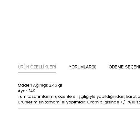
ÜRÜN ÖZELLIKLERI
YORUMLAR
(0)
ÖDEME SEÇEN
Maden Ağırlığı: 2.46 gr
Ayar: 14K
Tüm tasarımlarımız, özenle el işçiliğiyle yapıldığından, karat ağır
Ürünlerimizin tamamı el yapımıdır. Gram bilgisinde +/- %10 s