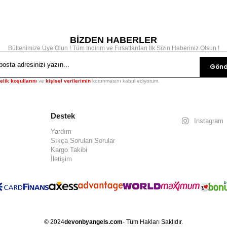
BİZDEN HABERLER
Bültenimize Üye Olun ! Tüm İndirim ve Fırsatlardan İlk Sizin Haberiniz Olsun !
Gönd
elik koşullarını
ve
kişisel verilerimin
korunmasını kabul ediyorum.
Destek
Instagram
Yardım
Sıkça Sorulan Sorular
Kargo Takibi
İletişim
© 2024
devonbyangels.com
- Tüm Hakları Saklıdır.